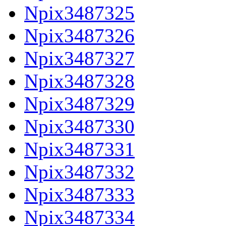
Npix3487325
Npix3487326
Npix3487327
Npix3487328
Npix3487329
Npix3487330
Npix3487331
Npix3487332
Npix3487333
Npix3487334