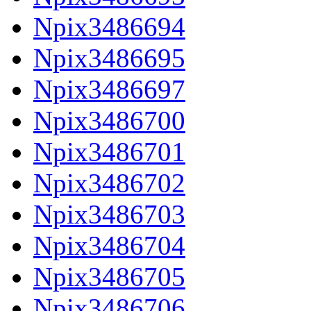
Npix3486694
Npix3486695
Npix3486697
Npix3486700
Npix3486701
Npix3486702
Npix3486703
Npix3486704
Npix3486705
Npix3486706