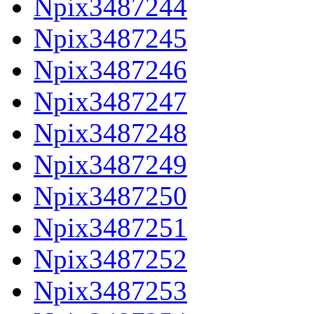
Npix3487244
Npix3487245
Npix3487246
Npix3487247
Npix3487248
Npix3487249
Npix3487250
Npix3487251
Npix3487252
Npix3487253