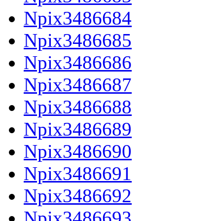
Npix3486684
Npix3486685
Npix3486686
Npix3486687
Npix3486688
Npix3486689
Npix3486690
Npix3486691
Npix3486692
Npix3486693