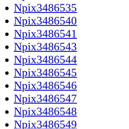
Npix3486535
Npix3486540
Npix3486541
Npix3486543
Npix3486544
Npix3486545
Npix3486546
Npix3486547
Npix3486548
Npix3486549