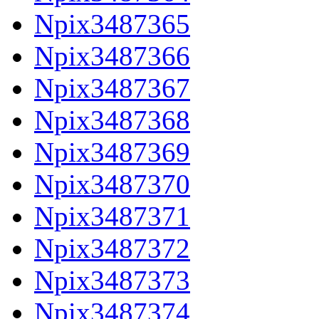
Npix3487365
Npix3487366
Npix3487367
Npix3487368
Npix3487369
Npix3487370
Npix3487371
Npix3487372
Npix3487373
Npix3487374