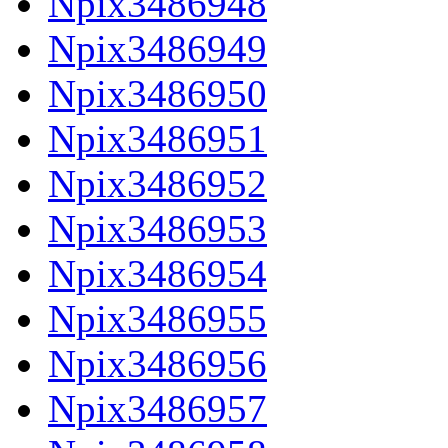
Npix3486948
Npix3486949
Npix3486950
Npix3486951
Npix3486952
Npix3486953
Npix3486954
Npix3486955
Npix3486956
Npix3486957