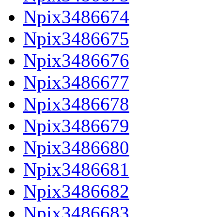
Npix3486674
Npix3486675
Npix3486676
Npix3486677
Npix3486678
Npix3486679
Npix3486680
Npix3486681
Npix3486682
Npix3486683