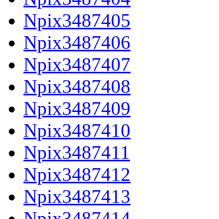
Npix3487405
Npix3487406
Npix3487407
Npix3487408
Npix3487409
Npix3487410
Npix3487411
Npix3487412
Npix3487413
Npix3487414