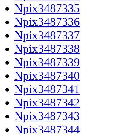
Npix3487335
Npix3487336
Npix3487337
Npix3487338
Npix3487339
Npix3487340
Npix3487341
Npix3487342
Npix3487343
Npix3487344