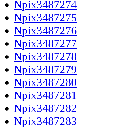
Npix3487274
Npix3487275
Npix3487276
Npix3487277
Npix3487278
Npix3487279
Npix3487280
Npix3487281
Npix3487282
Npix3487283