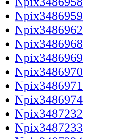
Npix3486958
Npix3486959
Npix3486962
Npix3486968
Npix3486969
Npix3486970
Npix3486971
Npix3486974
Npix3487232
Npix3487233