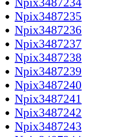
Npix3487234
Npix3487235
Npix3487236
Npix3487237
Npix3487238
Npix3487239
Npix3487240
Npix3487241
Npix3487242
Npix3487243