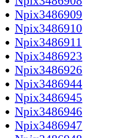
Npix3486908
Npix3486909
Npix3486910
Npix3486911
Npix3486923
Npix3486926
Npix3486944
Npix3486945
Npix3486946
Npix3486947