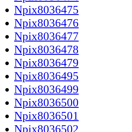
Npix8036475
Npix8036476
Npix8036477
Npix8036478
Npix8036479
Npix8036495
Npix8036499
Npix8036500
Npix8036501
Npix8036502