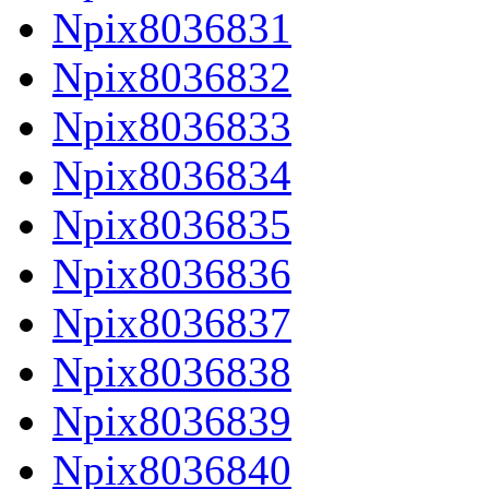
Npix8036831
Npix8036832
Npix8036833
Npix8036834
Npix8036835
Npix8036836
Npix8036837
Npix8036838
Npix8036839
Npix8036840