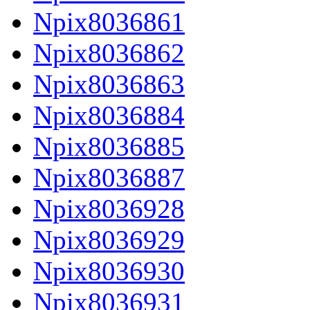
Npix8036861
Npix8036862
Npix8036863
Npix8036884
Npix8036885
Npix8036887
Npix8036928
Npix8036929
Npix8036930
Npix8036931