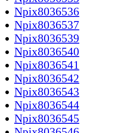
Npix8036536
Npix8036537
Npix8036539
Npix8036540
Npix8036541
Npix8036542
Npix8036543
Npix8036544
Npix8036545
Npix8036546