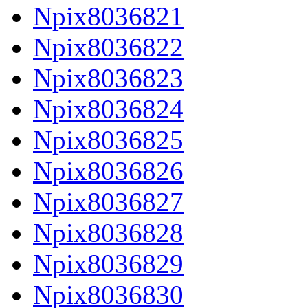
Npix8036821
Npix8036822
Npix8036823
Npix8036824
Npix8036825
Npix8036826
Npix8036827
Npix8036828
Npix8036829
Npix8036830