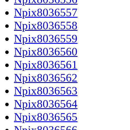
Npix8036557
Npix8036558
Npix8036559
Npix8036560
Npix8036561
Npix8036562
Npix8036563
Npix8036564
Npix8036565
Npix8036566