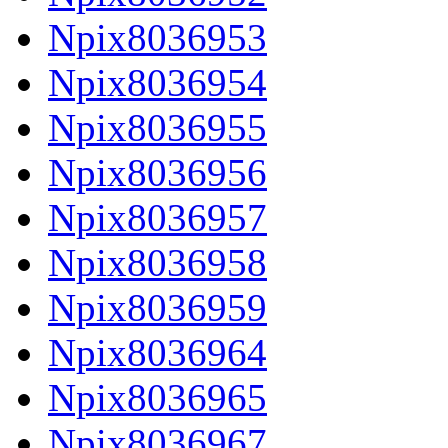
Npix8036953
Npix8036954
Npix8036955
Npix8036956
Npix8036957
Npix8036958
Npix8036959
Npix8036964
Npix8036965
Npix8036967