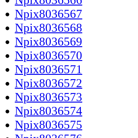
Npix8036567
Npix8036568
Npix8036569
Npix8036570
Npix8036571
Npix8036572
Npix8036573
Npix8036574
Npix8036575