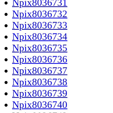
Npix8036731
Npix8036732
Npix8036733
Npix8036734
Npix8036735
Npix8036736
Npix8036737
Npix8036738
Npix8036739
Npix8036740