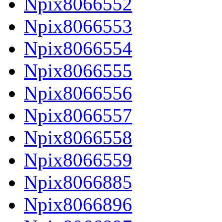
Npix8066552
Npix8066553
Npix8066554
Npix8066555
Npix8066556
Npix8066557
Npix8066558
Npix8066559
Npix8066885
Npix8066896