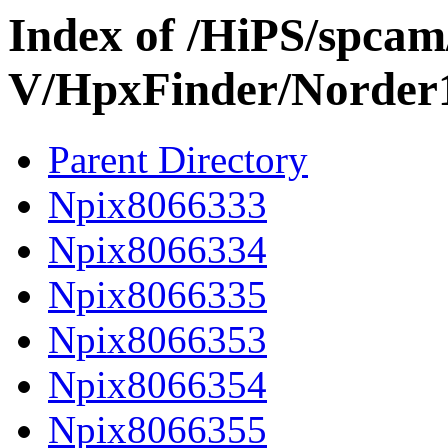
Index of /HiPS/spca
V/HpxFinder/Norder
Parent Directory
Npix8066333
Npix8066334
Npix8066335
Npix8066353
Npix8066354
Npix8066355