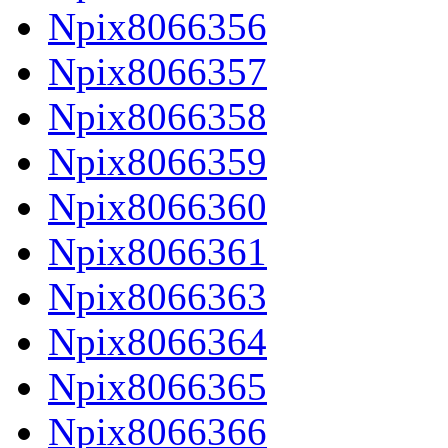
Npix8066356
Npix8066357
Npix8066358
Npix8066359
Npix8066360
Npix8066361
Npix8066363
Npix8066364
Npix8066365
Npix8066366