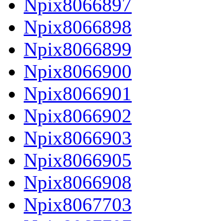
Npix8066897
Npix8066898
Npix8066899
Npix8066900
Npix8066901
Npix8066902
Npix8066903
Npix8066905
Npix8066908
Npix8067703