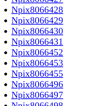
Npix8066428
Npix8066429
Npix8066430
Npix8066431
Npix8066452
Npix8066453
Npix8066455
Npix8066496
Npix8066497
Npix8066498