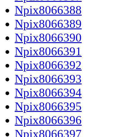
Npix8066388
Npix8066389
Npix8066390
Npix8066391
Npix8066392
Npix8066393
Npix8066394
Npix8066395
Npix8066396
Npix8066397