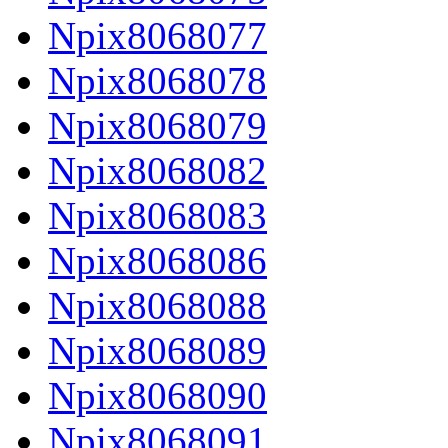
Npix8068077
Npix8068078
Npix8068079
Npix8068082
Npix8068083
Npix8068086
Npix8068088
Npix8068089
Npix8068090
Npix8068091