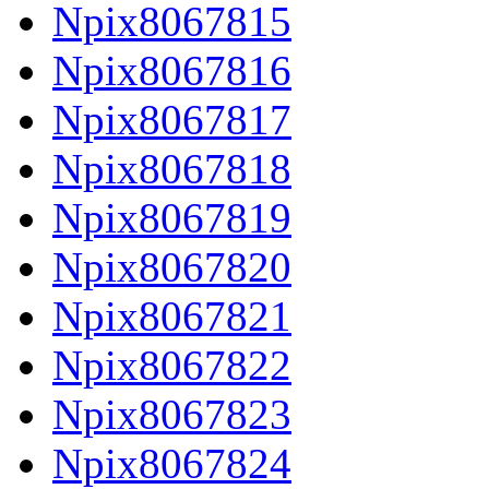
Npix8067815
Npix8067816
Npix8067817
Npix8067818
Npix8067819
Npix8067820
Npix8067821
Npix8067822
Npix8067823
Npix8067824