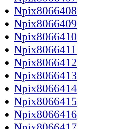
Npix8066408
Npix8066409
Npix8066410
Npix8066411
Npix8066412
Npix8066413
Npix8066414
Npix8066415
Npix8066416
Npix8066417