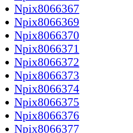
Npix8066367
Npix8066369
Npix8066370
Npix8066371
Npix8066372
Npix8066373
Npix8066374
Npix8066375
Npix8066376
Npix8066377