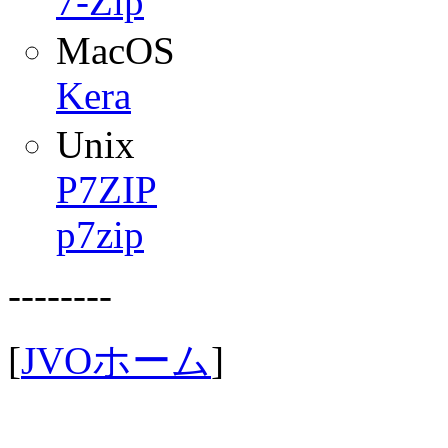
7-Zip
MacOS
Kera
Unix
P7ZIP
p7zip
--------
[
JVOホーム
]