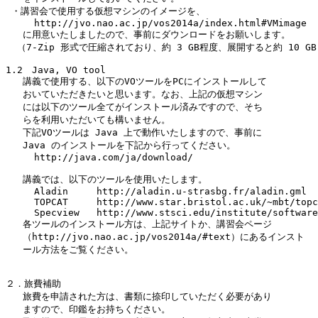
 ・講習会で使用する仮想マシンのイメージを、

     http://jvo.nao.ac.jp/vos2014a/index.html#VMimage

   に用意いたしましたので、事前にダウンロードをお願いします。

  （7-Zip 形式で圧縮されており、約 3 GB程度、展開すると約 10 G
1.2　Java, VO tool

   講義で使用する、以下のVOツールをPCにインストールして

   おいていただきたいと思います。なお、上記の仮想マシン

   には以下のツール全てがインストール済みですので、そち

   らを利用いただいても構いません。

   下記VOツールは Java 上で動作いたしますので、事前に 

   Java のインストールを下記から行ってください。

     http://java.com/ja/download/

   講義では、以下のツールを使用いたします。

     Aladin	http://aladin.u-strasbg.fr/aladin.gml

     TOPCAT	http://www.star.bristol.ac.uk/~mbt/topcat/

     Specview	http://www.stsci.edu/institute/software_hardware/specview

   各ツールのインストール方は、上記サイトか、講習会ページ

   （http://jvo.nao.ac.jp/vos2014a/#text）にあるインスト

   ール方法をご覧ください。

２．旅費補助

   旅費を申請された方は、書類に捺印していただく必要があり

   ますので、印鑑をお持ちください。
