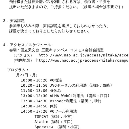
   飛行機または長距離バスを利用される方は、領収書・半券を

   提出いただきますので、ご持参ください。（鉄道の場合は不要です）

３．実習課題

   参加申し込みの際、実習課題を選択しておられなかった方、

   課題が決まっておりましたらお知らせください。

４．アクセス／スケジュール

   会場：国立天文台 三鷹キャンパス コスモス会館会議室

    （アクセス）  http://www.nao.ac.jp/access/mitaka/acces
    （構内地図） http://www.nao.ac.jp/access/mitaka/campus
  プログラム：

     1月27日（月）

        10:00～10:20 VO概論

        10:20～11:50 JVOポータルの利用法 (講師：白崎)

        11:50～13:00 昼休み

        13:00～13:30 ALMA WebQL利用法 (講師：江口)

        13:30～14:30 Vissage利用法（講師：川崎）

	14:30～14:50 休憩

        14:50～17:20 VOツール利用法

              TOPCAT（講師：小宮）

              Aladin（講師：江口）

              Specview （講師：小宮）
