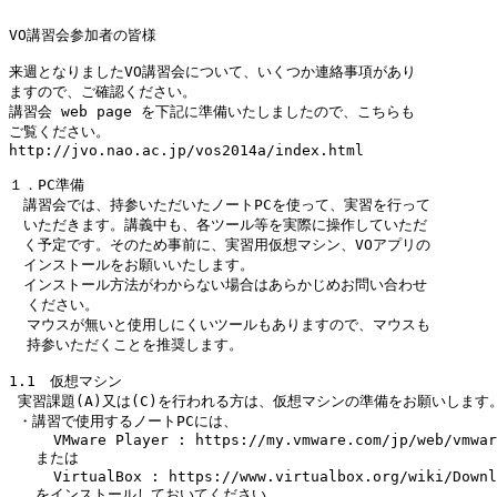
VO講習会参加者の皆様

来週となりましたVO講習会について、いくつか連絡事項があり

ますので、ご確認ください。

講習会 web page を下記に準備いたしましたので、こちらも

ご覧ください。

http://jvo.nao.ac.jp/vos2014a/index.html

１．PC準備

　講習会では、持参いただいたノートPCを使って、実習を行って

　いただきます。講義中も、各ツール等を実際に操作していただ

　く予定です。そのため事前に、実習用仮想マシン、VOアプリの

　インストールをお願いいたします。

　インストール方法がわからない場合はあらかじめお問い合わせ

  ください。

  マウスが無いと使用しにくいツールもありますので、マウスも

  持参いただくことを推奨します。

1.1　仮想マシン

 実習課題(A)又は(C)を行われる方は、仮想マシンの準備をお願いします。
 ・講習で使用するノートPCには、

     VMware Player : https://my.vmware.com/jp/web/vmwar
   または

     VirtualBox : https://www.virtualbox.org/wiki/Downl
   をインストールしておいてください。
