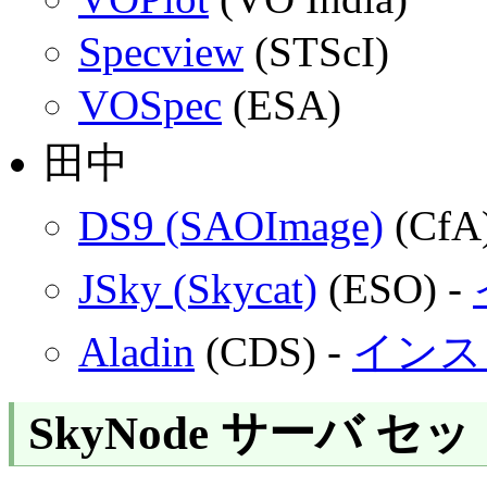
Specview
(STScI)
VOSpec
(ESA)
田中
DS9 (SAOImage)
(CfA
JSky (Skycat)
(ESO) -
Aladin
(CDS) -
インス
SkyNode サーバ セ