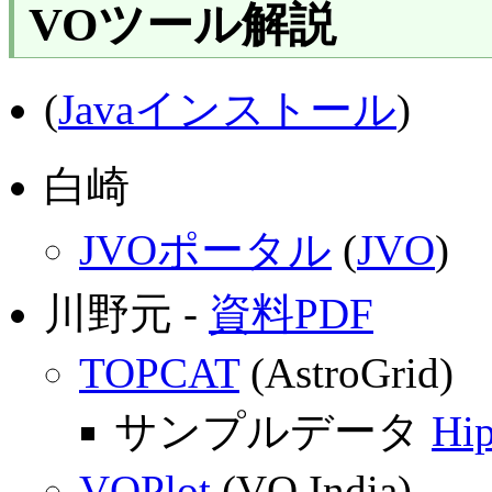
VOツール解説
(
Javaインストール
)
白崎
JVOポータル
(
JVO
)
川野元 -
資料PDF
TOPCAT
(AstroGrid)
サンプルデータ
Hip
VOPlot
(VO India)