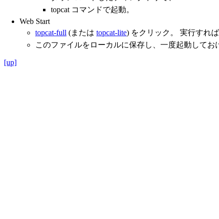
topcat コマンドで起動。
Web Start
topcat-full
(または
topcat-lite
) をクリック。 実行すれば
このファイルをローカルに保存し、一度起動してお
[up]