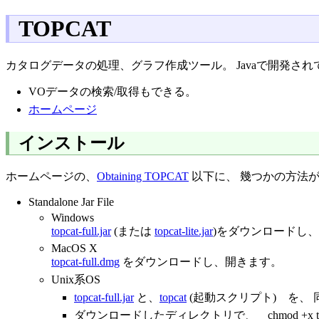
TOPCAT
カタログデータの処理、グラフ作成ツール。 Javaで開発され
VOデータの検索/取得もできる。
ホームページ
インストール
ホームページの、
Obtaining TOPCAT
以下に、 幾つかの方法
Standalone Jar File
Windows
topcat-full.jar
(または
topcat-lite.jar
)をダウンロードし
MacOS X
topcat-full.dmg
をダウンロードし、開きます。
Unix系OS
topcat-full.jar
と、
topcat
(起動スクリプト) を、
ダウンロードしたディレクトリで、 chmod +x t