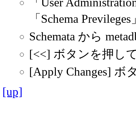
「User Adminis
「Schema Previle
Schemata から met
[<<] ボタンを押
[Apply Change
[up]