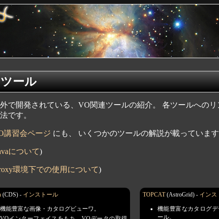
Oツール
外で開発されている、VO関連ツールの紹介。 各ツールへの
法です。
O講習会ページ
にも、 いくつかのツールの解説が載っていま
Javaについて
)
proxy環境下での使用について
)
n
(CDS) -
インストール
TOPCAT
(AstroGrid) -
インス
機能豊富な画像・カタログビューワ。
機能豊富なカタログデ
ール。
VOインターフェイスをもち、VOデータの取得