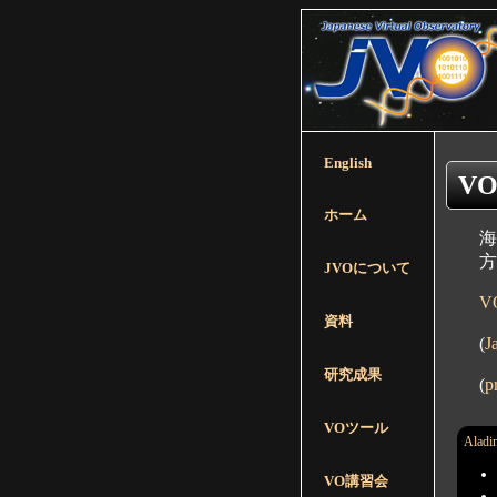
English
V
ホーム
海
方
JVOについて
V
資料
(
研究成果
(
VOツール
Aladi
VO講習会