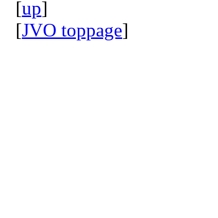
[
up
]
[
JVO toppage
]